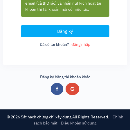
email (cả thư rác) và nhấn nút kích hoạt tài
khoản thì tài khoản mới có hiệu lực.
Đăng ký
Đã có tài khoản?
Đăng nhập
- Đăng ký bằng tài khoản khác -
©
2026
Sát hạch chứng chỉ xây dựng
All Rights Reserved. -
Chính
sách bảo mật
-
Điều khoản sử dụng