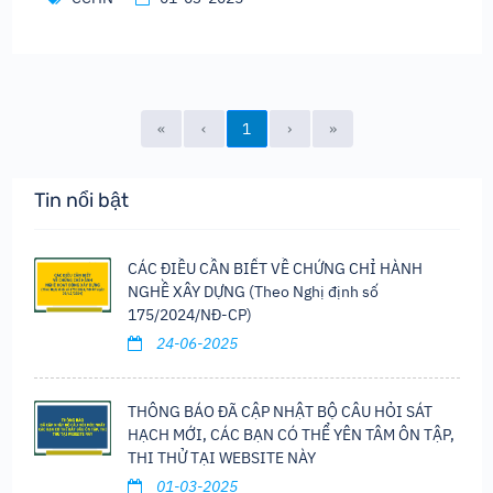
«
‹
1
›
»
Tin nổi bật
CÁC ĐIỀU CẦN BIẾT VỀ CHỨNG CHỈ HÀNH
NGHỀ XÂY DỰNG (Theo Nghị định số
175/2024/NĐ-CP)
24-06-2025
THÔNG BÁO ĐÃ CẬP NHẬT BỘ CÂU HỎI SÁT
HẠCH MỚI, CÁC BẠN CÓ THỂ YÊN TÂM ÔN TẬP,
THI THỬ TẠI WEBSITE NÀY
01-03-2025