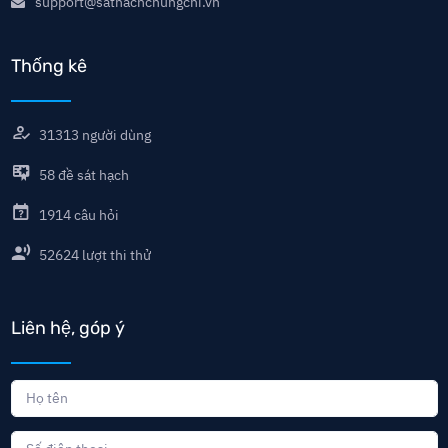
support@sathachchungchi.vn
Thống kê
31313
người dùng
58
đề sát hạch
1914
câu hỏi
52624
lượt thi thử
Liên hệ, góp ý