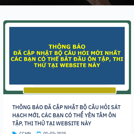
THÔNG BÁO ĐÃ CẬP NHẬT BỘ CÂU HỎI SÁT
HẠCH MỚI, CÁC BẠN CÓ THỂ YÊN TÂM ÔN
TẬP, THI THỬ TẠI WEBSITE NÀY
CCHN
01-03-2025