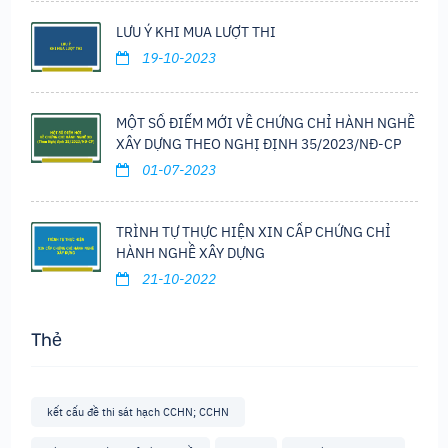
LƯU Ý KHI MUA LƯỢT THI
19-10-2023
MỘT SỐ ĐIỂM MỚI VỀ CHỨNG CHỈ HÀNH NGHỀ
XÂY DỰNG THEO NGHỊ ĐỊNH 35/2023/NĐ-CP
01-07-2023
TRÌNH TỰ THỰC HIỆN XIN CẤP CHỨNG CHỈ
HÀNH NGHỀ XÂY DỰNG
21-10-2022
Thẻ
kết cấu đề thi sát hạch CCHN; CCHN