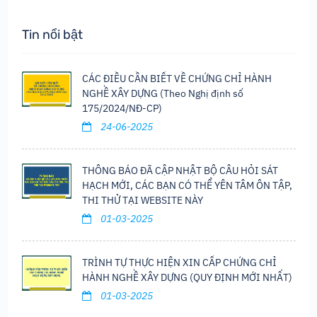
Tin nổi bật
CÁC ĐIỀU CẦN BIẾT VỀ CHỨNG CHỈ HÀNH
NGHỀ XÂY DỰNG (Theo Nghị định số
175/2024/NĐ-CP)
24-06-2025
THÔNG BÁO ĐÃ CẬP NHẬT BỘ CÂU HỎI SÁT
HẠCH MỚI, CÁC BẠN CÓ THỂ YÊN TÂM ÔN TẬP,
THI THỬ TẠI WEBSITE NÀY
01-03-2025
TRÌNH TỰ THỰC HIỆN XIN CẤP CHỨNG CHỈ
HÀNH NGHỀ XÂY DỰNG (QUY ĐỊNH MỚI NHẤT)
01-03-2025