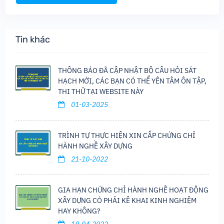
Tin khác
THÔNG BÁO ĐÃ CẬP NHẬT BỘ CÂU HỎI SÁT
HẠCH MỚI, CÁC BẠN CÓ THỂ YÊN TÂM ÔN TẬP,
THI THỬ TẠI WEBSITE NÀY
01-03-2025
TRÌNH TỰ THỰC HIỆN XIN CẤP CHỨNG CHỈ
HÀNH NGHỀ XÂY DỰNG
21-10-2022
GIA HẠN CHỨNG CHỈ HÀNH NGHỀ HOẠT ĐỘNG
XÂY DỰNG CÓ PHẢI KÊ KHAI KINH NGHIỆM
HAY KHÔNG?