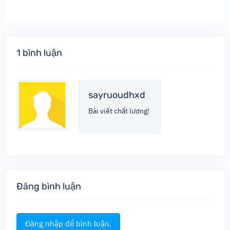
1 bình luận
sayruoudhxd
15-03-2022
Bài viết chất lượng!
Đăng bình luận
Đăng nhập để bình luận.