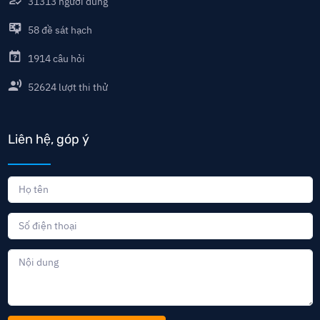
31313
người dùng
58
đề sát hạch
1914
câu hỏi
52624
lượt thi thử
Liên hệ, góp ý