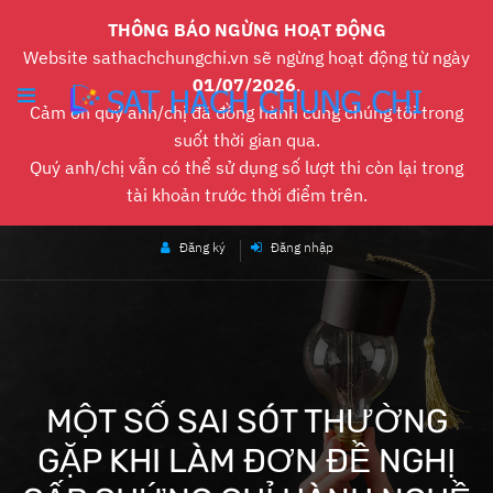
THÔNG BÁO NGỪNG HOẠT ĐỘNG
Website sathachchungchi.vn sẽ ngừng hoạt động từ ngày
01/07/2026
.
Cảm ơn quý anh/chị đã đồng hành cùng chúng tôi trong
suốt thời gian qua.
Quý anh/chị vẫn có thể sử dụng số lượt thi còn lại trong
tài khoản trước thời điểm trên.
Đăng ký
Đăng nhập
MỘT SỐ SAI SÓT THƯỜNG
GẶP KHI LÀM ĐƠN ĐỀ NGHỊ