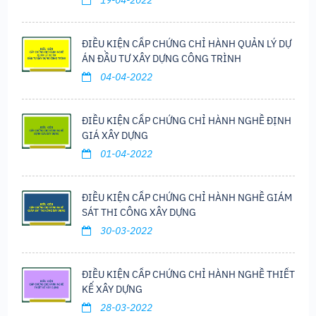
19-04-2022
ĐIỀU KIỆN CẤP CHỨNG CHỈ HÀNH QUẢN LÝ DỰ
ÁN ĐẦU TƯ XÂY DỰNG CÔNG TRÌNH
04-04-2022
ĐIỀU KIỆN CẤP CHỨNG CHỈ HÀNH NGHỀ ĐỊNH
GIÁ XÂY DỰNG
01-04-2022
ĐIỀU KIỆN CẤP CHỨNG CHỈ HÀNH NGHỀ GIÁM
SÁT THI CÔNG XÂY DỰNG
30-03-2022
ĐIỀU KIỆN CẤP CHỨNG CHỈ HÀNH NGHỀ THIẾT
KẾ XÂY DỰNG
28-03-2022